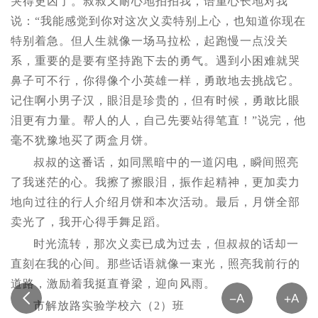
哭得更凶了。叔叔又耐心地拍拍我，语重心长地对我
说：“我能感觉到你对这次义卖特别上心，也知道你现在
特别着急。但人生就像一场马拉松，起跑慢一点没关
系，重要的是要有坚持跑下去的勇气。遇到小困难就哭
鼻子可不行，你得像个小英雄一样，勇敢地去挑战它。
记住啊小男子汉，眼泪是珍贵的，但有时候，勇敢比眼
泪更有力量。帮人的人，自己先要站得笔直！”说完，他
毫不犹豫地买了两盒月饼。
叔叔的这番话，如同黑暗中的一道闪电，瞬间照亮
了我迷茫的心。我擦了擦眼泪，振作起精神，更加卖力
地向过往的行人介绍月饼和本次活动。最后，月饼全部
卖光了，我开心得手舞足蹈。
时光流转，那次义卖已成为过去，但叔叔的话却一
直刻在我的心间。那些话语就像一束光，照亮我前行的
道路，激励着我挺直脊梁，迎向风雨。
市解放路实验学校六（2）班