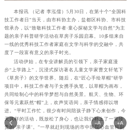
本报讯 （记者 李泓儒）5月30日，在第十个“全国科
技工作者日”当天，由市科协主办，盐都区科协、市科技
馆承办，以“致敬科技工作者·童心探秘文学与自然”为主
题的亲子科普研学活动在草房子乐园启幕。10多组来自
一线的优秀科技工作者家庭在文学与科学的交融中，共
度了一段富有意义的亲子时光。
活动伊始，在专业讲解员的引领下，亲子家庭漫
步“上学路上”，沉浸式探访著名儿童文学家曹文轩笔下
《草房子》的文学世界。随后，在“匠心手绘草帽”研学
项目中，科技工作者与子女携手执笔，以草帽为画布，
共同绘制心中的科学梦想与自然美景。航天、生物、环
保等元素跃然“帽”上，欢声笑语间，亲子情感得以增
进。“平时工作忙，很少有时间陪孩子静下心来创作，今
天这样的活动，既放松了身心，也让我们补上了一堂珍
贵的‘亲子课’。”一早就赶到现场的市中医院心血管科副