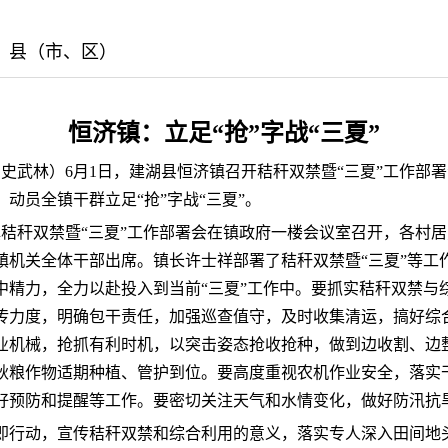
版：县（市、区）
恒济镇：立足“抢”字战“三夏”
 史武林）6月1日，建湖县恒济镇召开秸秆双禁暨“三夏”工作部署
动员全镇干群立足“抢”字战“三夏”。
镇秸秆双禁暨“三夏”工作部署会在镇政府一楼会议室召开，各村
镇机关全体干部出席。镇长许士祥部署了秸秆双禁暨“三夏”等工
中精力，全力以赴投入到当前“三夏”工作中。要抓实秸秆双禁与
传力度，明确包干责任，加强巡查值守，及时收集清运，搞好综合
业机械，抢抓有利时机，以突击姿态抢收抢种，做到边收割、边
秋粮作物适期种植、管护到位。要高度重视农机作业安全，落实
好预防和提醒等工作。要密切关注天气和水情变化，做好防汛抗
即行动，宣传秸秆双禁和综合利用的意义，落实专人深入田间地