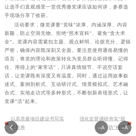
让选手们直观感受一堂优秀微党课应该如何讲，参赛选
手现场分享了收获。
活动要求，微党课要“党味”浓厚、内涵深厚、内容
新颖，防止空洞无物、拒绝“照本宣科”、避免“贪大求
全”。党课内容需紧扣主题、观点鲜明、论据充分、逻辑
严密，确保内容既深刻又全面。要注意使用通俗易懂的
语言，将党的理论和政策转化为党员群众听得懂、记得
住、用得上的“家常话”，只讲真情细节、不说空话套
话，让党课既有深度又有温度。同时，通过运用故事叙
述式、案例剖析式、互动研讨式、情景模拟式、艺术融
合式、实地走访式等多种形式，不断创新表现形式，让
党课“活”起来。
以高质量项目建设书写实
强化监督调研夯实“双
干答卷
防”根基