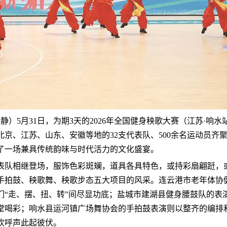
王静）5月31日，为期3天的2026年全国健身秧歌大赛（江苏·响
北京、江苏、山东、安徽等地的32支代表队、500余名运动员齐
了一场兼具传统韵味与时代活力的文化盛宴。
表队相继登场，服饰色彩斑斓，道具各具特色，或持彩扇翩跹，
手拍鼓、秧歌舞、秧歌步态五大项目的风采。连云港市老年体协
们“走、摆、扭、转”间尽显功底；盐城市建湖县健身腰鼓队的表
堂喝彩；响水县运河镇广场舞协会的手拍鼓表演则以整齐的编排
欢呼声此起彼伏。