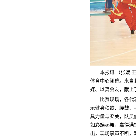
本报讯 （张媛 
体育中心闭幕。来自
媒、以舞会友，献上
比赛现场，各代
示健身秧歌、腰鼓、
具力量与柔美，队员
如彩蝶起舞，赢得满
出，现场掌声不断，