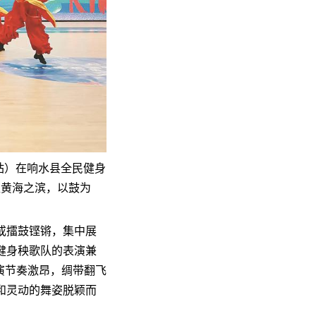
水站）在响水县全民健身
聚黄海之滨，以鼓为
或擂鼓铿锵，集中展
健身秧歌队的表演兼
演节奏激昂，绸带翻飞
和灵动的舞姿脱颖而