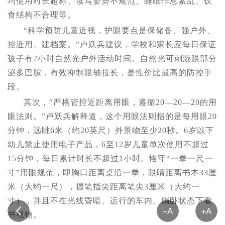
均使用时长超标、读写姿势不规范、睡眠作息紊乱、饮
食结构不合理等。
“科学预防儿童近视，护眼要点是保储备、强户外、
控近用、建档案。”卢跃兵建议，学校和家长应每日保证
孩子有2小时自然光户外活动时间。自然光可刺激眼部分
泌多巴胺，有效抑制眼轴拉长，是性价比最高的防控手
段。
其次，“严格管控近距离用眼，遵循20—20—20的用
眼法则。”卢跃兵解释道，这个用眼法则指的是每用眼20
分钟，远眺6米（约20英尺）外景物至少20秒。6岁以下
幼儿禁止使用电子产品，6至12岁儿童单次使用不超过
15分钟，每日累计时长不超过1小时。恪守“一拳一尺一
寸”用眼规范，即胸口距离桌沿一拳，眼睛距离书本33厘
米（大约一尺），握笔指尖距离笔尖3厘米（大约一
寸），并且不在光线昏暗、运行的车内、躺卧状态下看
书视物。