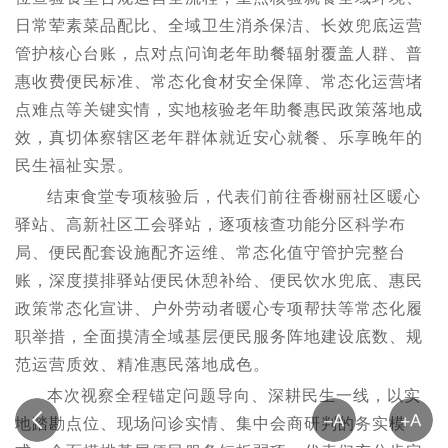
日常荤素菜品配比、全域卫生消杀保洁、长效兜底运营
管护核心台账，点对点问询老年助餐辐射覆盖人群、普
惠收费便民标准、常态化食材安全保障、常态化运营堵
点难点等关键实情，实地核验老年助餐惠民政策落地成
效，真切体察辖区老年群体就近安心就餐、乐享晚年的
民生福祉实景。
结束食堂专项核验后，代表们前往香榭丽社区暖心
驿站、高新社区工会驿站，逐项核查功能分区科学布
局、便民配套设施配齐运维、常态化值守管护完整台
账，深度摸排驿站便民休憩补给、便民饮水兜底、惠民
政策常态化宣讲、户外劳动者暖心专项帮扶等常态化履
职举措，全面摸清全域基层便民服务阵地建设底数、规
范运营质效、精准惠民落地成色。
本次视察全程锚定问题导向、深耕民生一线，以实
地踏勘点位、现场问诊实情、集中会商研判的务实模