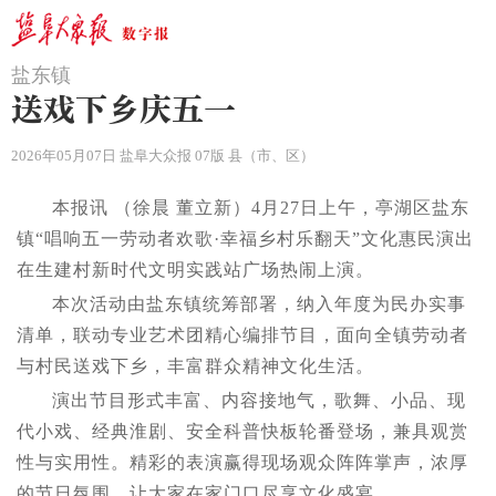
盐东镇
送戏下乡庆五一
2026年05月07日 盐阜大众报 07版 县（市、区）
本报讯 （徐晨 董立新）4月27日上午，亭湖区盐东
镇“唱响五一劳动者欢歌·幸福乡村乐翻天”文化惠民演出
在生建村新时代文明实践站广场热闹上演。
本次活动由盐东镇统筹部署，纳入年度为民办实事
清单，联动专业艺术团精心编排节目，面向全镇劳动者
与村民送戏下乡，丰富群众精神文化生活。
演出节目形式丰富、内容接地气，歌舞、小品、现
代小戏、经典淮剧、安全科普快板轮番登场，兼具观赏
性与实用性。精彩的表演赢得现场观众阵阵掌声，浓厚
的节日氛围，让大家在家门口尽享文化盛宴。