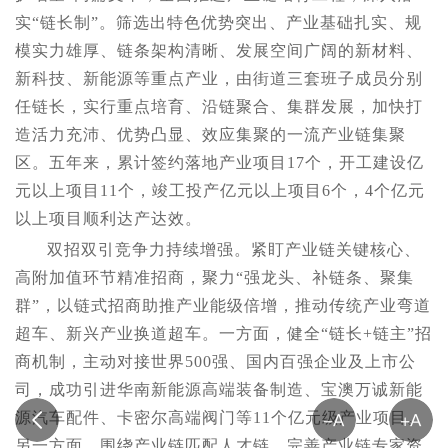
实“链长制”。筛选出特色优势突出、产业基础扎实、规
模实力雄厚、链条架构清晰、发展空间广阔的新材料、
新科技、新能源等重点产业，由街道三套班子成员分别
任链长，实行重点培育、沿链聚合、集群发展，加快打
造活力充沛、优势凸显、效应集聚的一流产业链集聚
区。五年来，累计签约落地产业项目17个，开工建设亿
元以上项目11个，竣工投产亿元以上项目6个，4个亿元
以上项目顺利达产达效。
双招双引竞争力持续增强。紧盯产业链关键核心、
高附加值环节精准招商，聚力“强龙头、补链条、聚集
群”，以链式招商助推产业能级倍增，推动传统产业弯道
超车、新兴产业换道超车。一方面，健全“链长+链主”招
商机制，主动对接世界500强、国内百强企业及上市公
司，成功引进华南新能源高端装备制造、宝澳万诚新能
源汽车配件、卡密尔高端阀门等11个亿元级产业项目。
另一方面，围绕产业链匹配人才链，完善产业链专家资