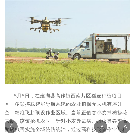
5月5日，在建湖县高作镇西南片区稻麦种植项目
区，多架搭载智能导航系统的农业植保无人机有序升
空，精准飞赴预设作业区域。当前正值春小麦抽穗扬花
末期，该镇抢抓农时，针对小麦赤霉病、蚜虫等春季高
发病虫害实施全域统防统治，通过高科技飞防作业与科