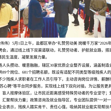
钱伟伟）5月1日上午，盐都区举办“礼赞劳动美 岗暖千万家”2026
聘会，通过线上线下双渠道联动，礼赞劳动者、护航就业路，搭
传递民生温度、凝聚发展力量。
场人头攒动、暖意融融，辖区30家优质企业整齐设展，涵盖制造
供89个岗位、681个招聘名额，既设有适配不同类型等级残疾人
不少残疾人求职者在工作人员引导下，主动咨询岗位详情、薪酬
”“苏心聘”等平台同步服务，实现线上线下双向对接。为让服务更
：盲人按摩体验区，让市民近距离感受特殊劳动者的专业坚守；
，汇聚帮扶力量；政策咨询及就业指导区，专业团队提供“一对一
企业表示，残疾人踏实肯干、责任心强，吸纳其就业能实现帮扶