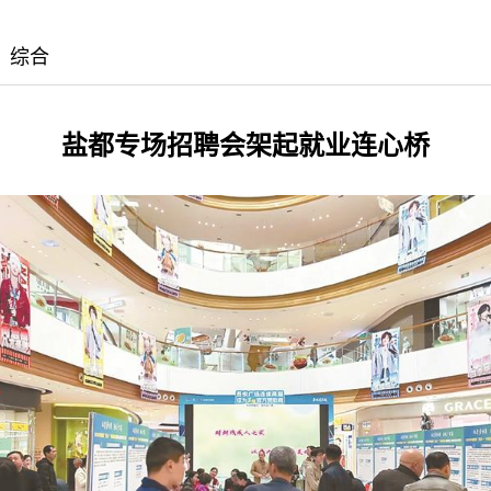
：综合
盐都专场招聘会架起就业连心桥