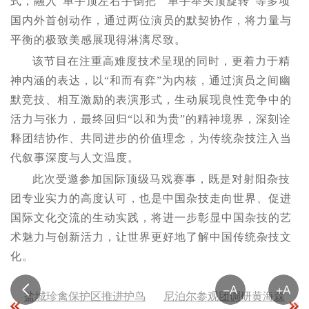
式，融入“单手顶左右手倒把”“单手举头顶旋转”等多项
国内外首创动作，通过两位演员的默契协作，将力量与
平衡的极致美感展现得淋漓尽致。
该节目在注重高难度技术呈现的同时，更着力于精
神内涵的表达，以“和而有弈”为内核，通过演员之间幽
默竞技、相互激励的表演形式，生动展现良性竞争中的
活力与张力，最终回归“以和为贵”的精神境界，深刻诠
释团结协作、共同进步的价值理念，为传统杂技注入当
代叙事深度与人文温度。
此次受邀参加国际顶级马戏赛事，既是对射阳杂技
团专业实力的高度认可，也是中国杂技走向世界、促进
国际文化交流的生动实践，将进一步彰显中国杂技的艺
术魅力与创新活力，让世界更好地了解中国传统杂技文
化。
盐城珍禽保护区推进护鸟
尼泊尔参观团调研黄海森