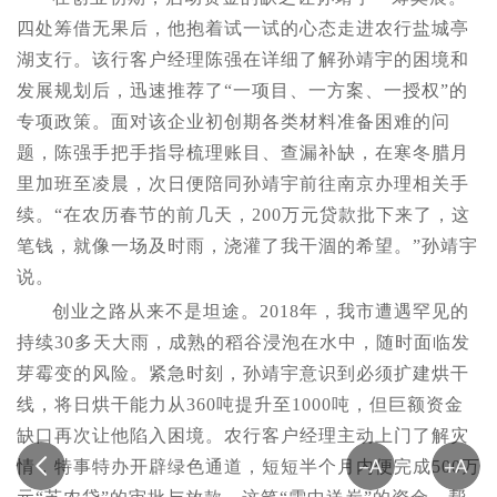
四处筹借无果后，他抱着试一试的心态走进农行盐城亭
湖支行。该行客户经理陈强在详细了解孙靖宇的困境和
发展规划后，迅速推荐了“一项目、一方案、一授权”的
专项政策。面对该企业初创期各类材料准备困难的问
题，陈强手把手指导梳理账目、查漏补缺，在寒冬腊月
里加班至凌晨，次日便陪同孙靖宇前往南京办理相关手
续。“在农历春节的前几天，200万元贷款批下来了，这
笔钱，就像一场及时雨，浇灌了我干涸的希望。”孙靖宇
说。
创业之路从来不是坦途。2018年，我市遭遇罕见的
持续30多天大雨，成熟的稻谷浸泡在水中，随时面临发
芽霉变的风险。紧急时刻，孙靖宇意识到必须扩建烘干
线，将日烘干能力从360吨提升至1000吨，但巨额资金
缺口再次让他陷入困境。农行客户经理主动上门了解灾
情，特事特办开辟绿色通道，短短半个月内便完成500万