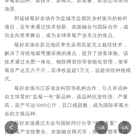
草莓新品种、新技术、新模式、新装备、新业态等应用
场景。
郭猛镇莓好农场作为盐城市盐都区乡村振兴的标杆
项目，近年来通过技术创新、农旅融合与国际合作，成
功走向世界舞台，成为全球草莓产业关注的焦点。
莓好农场在苏北地区率先采用高架无土栽培技术，
解决了传统地栽弯腰采摘的痛点，提升了游客体验。该
技术通过水肥一体化、物联网管控等智能化管理，使草
莓亩产达五六千斤，亩净收益超5万元，远超传统种植模
式。
莓好农场与江苏省农科院等机构合作，引入并试种
自主培育的“盐莓一号”新品种。该品种抗逆性强、产量
高，亩产可达5000公斤，且口感甜脆，成为国际草莓大
会的主推品种。
莓好农场通过大会与国际同行分享“中国方案”，包
括草莓产业链整合、农旅融合模式等，推动盐都草莓品