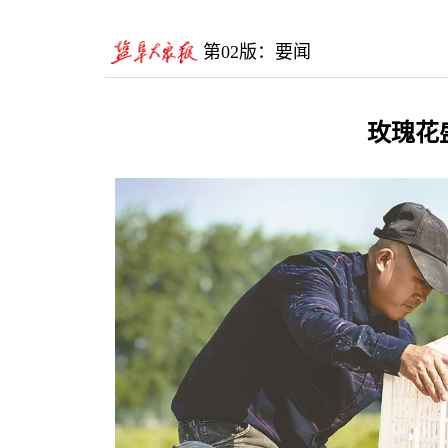
第02版：要闻
玫瑰花