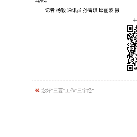
瑰花。
记者 杨毅 通讯员 孙雪琪 邱丽波 摄
手
念好“三夏”工作“三字经”